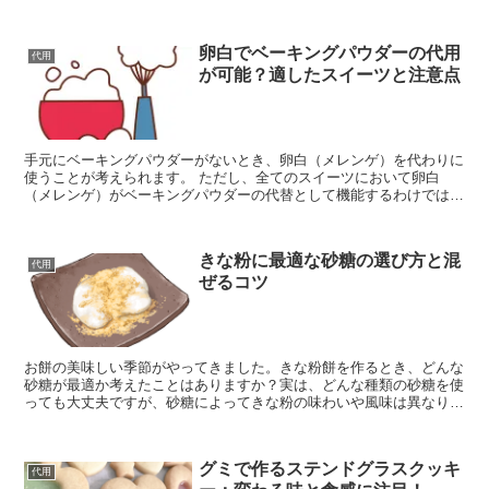
す。 シャワーを浴びた後の暖かな浴室も、生地を発酵さ...
卵白でベーキングパウダーの代用
代用
が可能？適したスイーツと注意点
手元にベーキングパウダーがないとき、卵白（メレンゲ）を代わりに
使うことが考えられます。 ただし、全てのスイーツにおいて卵白
（メレンゲ）がベーキングパウダーの代替として機能するわけではな
い点に注意が必要です。 例えば、卵白（メレンゲ）を使用し...
きな粉に最適な砂糖の選び方と混
代用
ぜるコツ
お餅の美味しい季節がやってきました。きな粉餅を作るとき、どんな
砂糖が最適か考えたことはありますか？実は、どんな種類の砂糖を使
っても大丈夫ですが、砂糖によってきな粉の味わいや風味は異なりま
す。 この記事では、きな粉に加える砂糖の種類やその比率...
グミで作るステンドグラスクッキ
代用