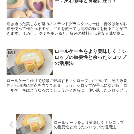
ー：変わる味と食感に注目！
透き通った美しさが魅力のステンドグラスクッキーは、普段は飴や砂
糖を使って作られますが、グミを使っても同様の効果を得ることがで
きます。 しかし、グミを用いると、従来の材料とは異なる味や食感
が生まれることがあります。このため、グミで作るステンド...
ロールケーキをより美味しく！シ
代用
ロップの重要性と余ったシロップ
の活用法
ロールケーキ作りで頻繁に登場する「シロップ」について、その必要
性と活用法に焦点を当ててみましょう。シロップが手元にない時、ロ
ールケーキはどうなるのでしょうか？さらに、使い残したシロップ
や、塗るための刷毛がない場合の対応策もご紹介します。 ロ...
ロールケーキをより美味しく！シロップ
の重要性と余ったシロップの活用法